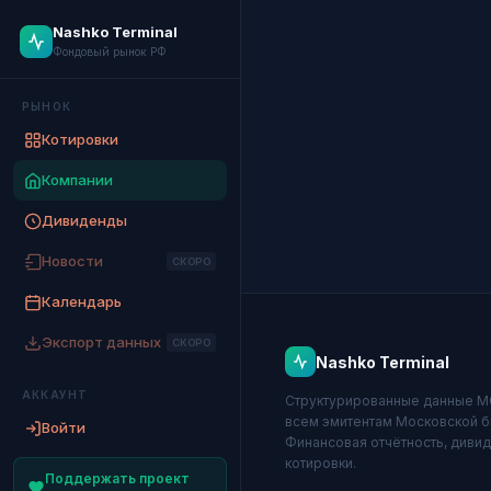
Nashko Terminal
Фондовый рынок РФ
РЫНОК
Котировки
Компании
Дивиденды
Новости
СКОРО
Календарь
Экспорт данных
СКОРО
Nashko Terminal
АККАУНТ
Структурированные данные 
всем эмитентам Московской б
Войти
Финансовая отчётность, диви
котировки.
Поддержать проект