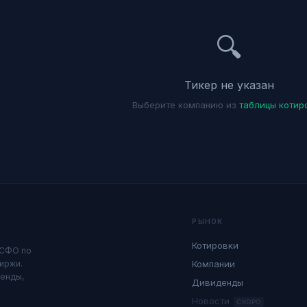
🔍
Тикер не указан
Выберите компанию из
таблицы котир
РЫНОК
Котировки
МСФО по
иржи.
Компании
денды,
Дивиденды
Новости
СКОРО