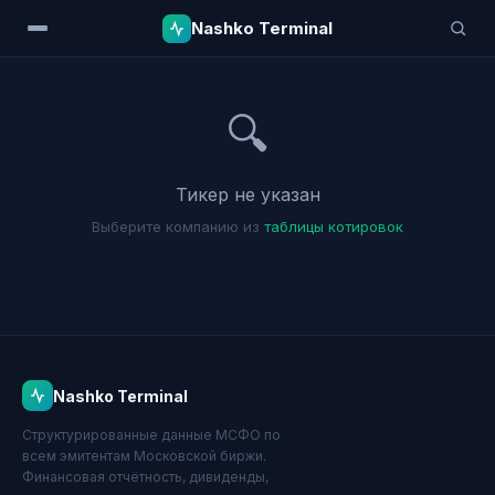
Nashko Terminal
🔍
Тикер не указан
Выберите компанию из
таблицы котировок
Nashko Terminal
Структурированные данные МСФО по
всем эмитентам Московской биржи.
Финансовая отчётность, дивиденды,