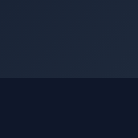
Nashko Terminal
Структурированные данные МСФО по
всем эмитентам Московской биржи.
Финансовая отчётность, дивиденды,