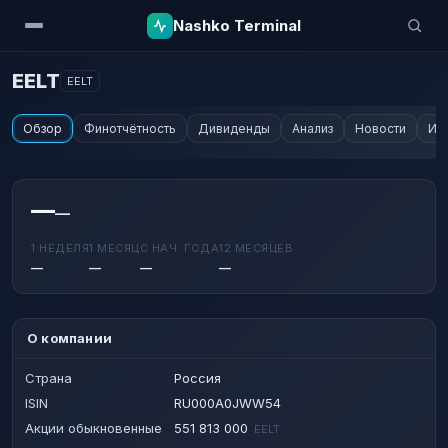
Nashko Terminal
EELT
EELT
Обзор
Финотчётность
Дивиденды
Анализ
Новости
Ин
—
—
1 НЕДЕЛЯ
1 МЕСЯЦ
С НАЧ. ГОДА
12 МЕСЯЦЕВ
—
—
—
—
О компании
Страна
Россия
ISIN
RU000A0JWW54
Акции обыкновенные
551 813 000
EELT