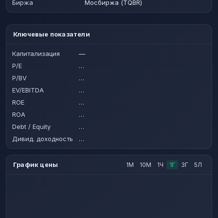
Биржа
Мосбиржа (TQBR)
Ключевые показатели
Капитализация
—
P/E
…
P/BV
…
EV/EBITDA
…
ROE
…
ROA
…
Debt / Equity
…
Дивид. доходность
…
График цены
1М
10М
1Ч
1Г
3Г
5Л