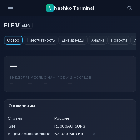
Nashko Terminal
ELFV
ELFV
Обзор
Финотчётность
Дивиденды
Анализ
Новости
Ин
—
—
1 НЕДЕЛЯ
1 МЕСЯЦ
С НАЧ. ГОДА
12 МЕСЯЦЕВ
—
—
—
—
О компании
Страна
Россия
ISIN
RU000A0F5UN3
Акции обыкновенные
62 330 643 610
ELFV