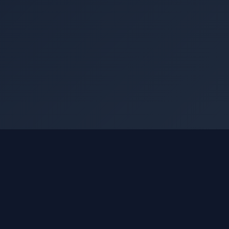
Nashko Terminal
Структурированные данные МСФО по
всем эмитентам Московской биржи.
Финансовая отчётность, дивиденды,