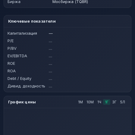
Биржа
Мосбиржа (TQBR)
Ключевые показатели
Капитализация
—
P/E
…
P/BV
…
EV/EBITDA
…
ROE
…
ROA
…
Debt / Equity
…
Дивид. доходность
…
График цены
1М
10М
1Ч
1Г
3Г
5Л