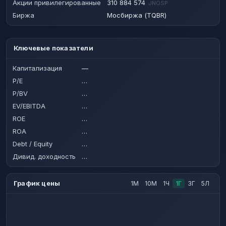
Акции привилегированные
310 884 574
JNOSP
Биржа
Мосбиржа (TQBR)
Ключевые показатели
Капитализация
—
P/E
…
P/BV
…
EV/EBITDA
…
ROE
…
ROA
…
Debt / Equity
…
Дивид. доходность
…
График цены
1М
10М
1Ч
1Г
3Г
5Л