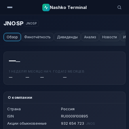
Nashko Terminal
JNOSP
JNOSP
Обзор
Финотчётность
Дивиденды
Анализ
Новости
Ин
—
—
1 НЕДЕЛЯ
1 МЕСЯЦ
С НАЧ. ГОДА
12 МЕСЯЦЕВ
—
—
—
—
О компании
Страна
Россия
ISIN
RU0009100895
Акции обыкновенные
932 654 723
JNOS