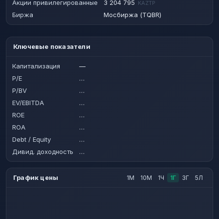
Акции привилегированные
3 204 795
KAZTP
Биржа
Мосбиржа (TQBR)
Ключевые показатели
Капитализация
—
P/E
…
P/BV
…
EV/EBITDA
…
ROE
…
ROA
…
Debt / Equity
…
Дивид. доходность
…
График цены
1М
10М
1Ч
1Г
3Г
5Л