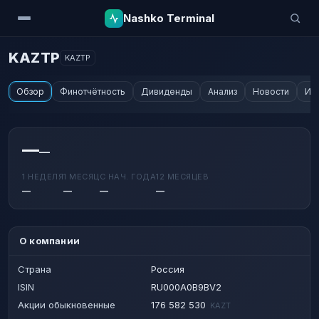
Nashko Terminal
KAZTP
KAZTP
Обзор
Финотчётность
Дивиденды
Анализ
Новости
Ин
—
—
1 НЕДЕЛЯ
1 МЕСЯЦ
С НАЧ. ГОДА
12 МЕСЯЦЕВ
—
—
—
—
О компании
Страна
Россия
ISIN
RU000A0B9BV2
Акции обыкновенные
176 582 530
KAZT