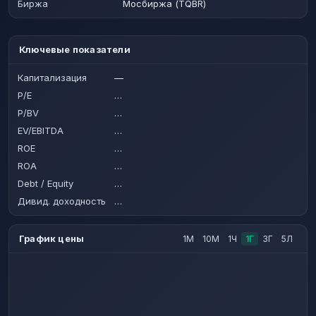
Биржа
Мосбиржа (TQBR)
Ключевые показатели
Капитализация
—
P/E
…
P/BV
…
EV/EBITDA
…
ROE
…
ROA
…
Debt / Equity
…
Дивид. доходность
…
График цены
1М
10М
1Ч
1Г
3Г
5Л