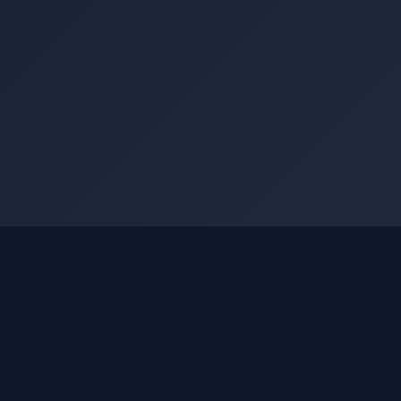
Nashko Terminal
Структурированные данные МСФО по
всем эмитентам Московской биржи.
Финансовая отчётность, дивиденды,