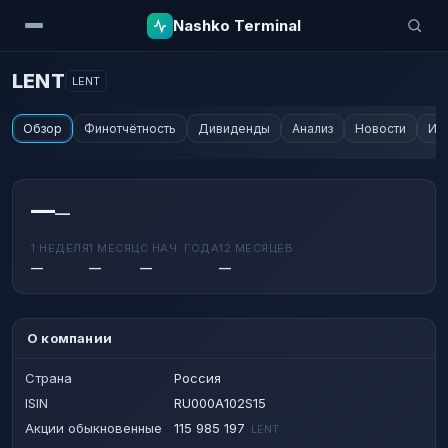
Nashko Terminal
LENT
LENT
Обзор
Финотчётность
Дивиденды
Анализ
Новости
Ин
—
—
1 НЕДЕЛЯ
1 МЕСЯЦ
С НАЧ. ГОДА
12 МЕСЯЦЕВ
—
—
—
—
О компании
Страна
Россия
ISIN
RU000A102S15
Акции обыкновенные
115 985 197
LENT