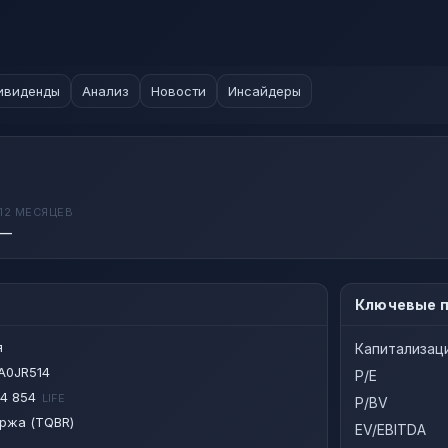
ивиденды
Анализ
Новости
Инсайдеры
12 МЕСЯЦЕВ
—
Ключевые п
я
Капитализац
A0JR514
P/E
4 854
LIFE
P/BV
ржа (TQBR)
EV/EBITDA