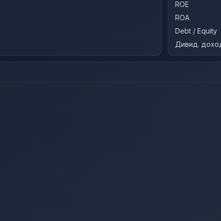
ROE
ROA
Debt / Equity
Дивид. дохо