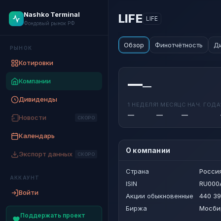
Nashko Terminal
LIFE
LIFE
Фондовый рынок РФ
Обзор
Финотчётность
Д
РЫНОК
Котировки
—
Компании
—
Дивиденды
1 НЕДЕЛЯ
1 МЕСЯЦ
С НАЧ. ГОДА
—
—
—
Новости
СКОРО
Календарь
О компании
Экспорт данных
СКОРО
Страна
Росси
АККАУНТ
ISIN
RU000
Войти
Акции обыкновенные
440 39
Биржа
Мосби
Поддержать проект