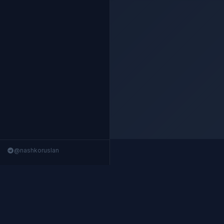
@nashkoruslan
Nashko Terminal
Структурированные данные 