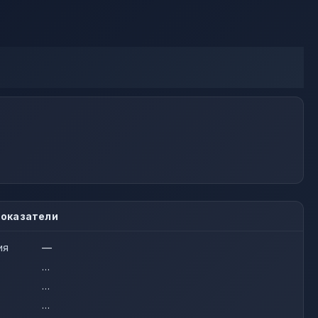
оказатели
ия
—
…
…
…