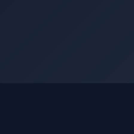
РЫНОК
Котировки
МСФО по