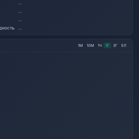
…
…
…
дность
…
1М
10М
1Ч
1Г
3Г
5Л