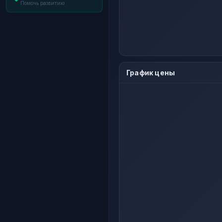
Помочь развитию
График цены