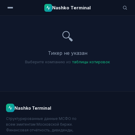
Nashko Terminal
🔍
Тикер не указан
Выберите компанию из
таблицы котировок
Nashko Terminal
Структурированные данные МСФО по
всем эмитентам Московской биржи.
Финансовая отчётность, дивиденды,