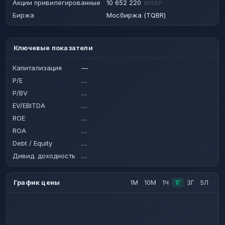
Акции привилегированные
10 652 220
MISBP
Биржа
Мосбиржа (TQBR)
Ключевые показатели
Капитализация
—
P/E
…
P/BV
…
EV/EBITDA
…
ROE
…
ROA
…
Debt / Equity
…
Дивид. доходность
…
График цены
1М
10М
1Ч
1Г
3Г
5Л