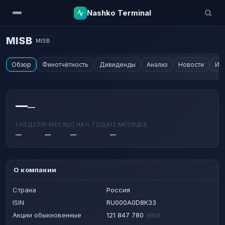
Nashko Terminal
MISB
MISB
Обзор
Финотчётность
Дивиденды
Анализ
Новости
Ин
—
—
1 НЕДЕЛЯ
1 МЕСЯЦ
С НАЧ. ГОДА
12 МЕСЯЦЕВ
—
—
—
—
О компании
Страна
Россия
ISIN
RU000A0D8K33
Акции обыкновенные
121 847 780
MISB