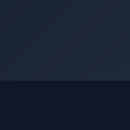
Nashko Terminal
Структурированные данные МСФО по
всем эмитентам Московской биржи.