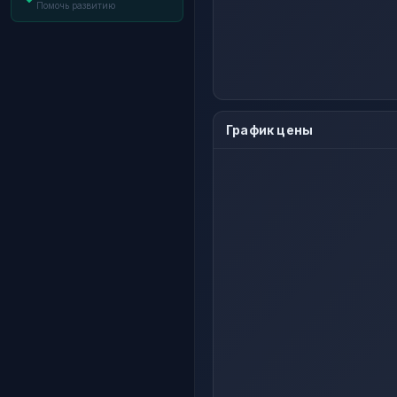
Помочь развитию
График цены