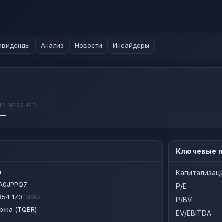
ивиденды
Анализ
Новости
Инсайдеры
12 МЕСЯЦЕВ
—
Ключевые п
я
Капитализац
A0JPPQ7
P/E
354 170
MRKK
P/BV
ржа (TQBR)
EV/EBITDA