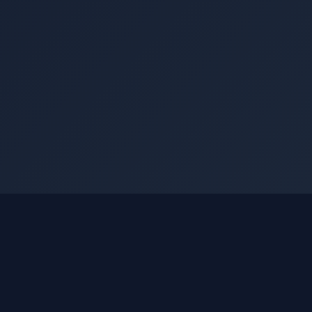
РЫНОК
Котировки
МСФО по