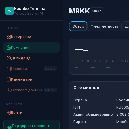
Nashko Terminal
MRKK
MRKK
Фондовый рынок РФ
Обзор
Финотчётность
Д
РЫНОК
Котировки
—
Компании
—
Дивиденды
1 НЕДЕЛЯ
1 МЕСЯЦ
С НАЧ. ГОДА
—
—
—
Новости
СКОРО
Календарь
О компании
Экспорт данных
СКОРО
Страна
Росси
АККАУНТ
ISIN
RU000
Войти
Акции обыкновенные
2 093 
Биржа
Мосби
Поддержать проект