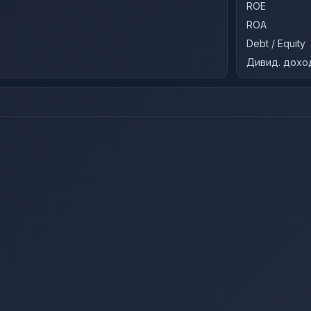
ROE
ROA
Debt / Equity
Дивид. дохо