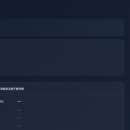
оказатели
ия
—
…
…
…