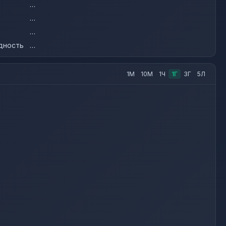
…
…
…
дность
…
1М
10М
1Ч
1Г
3Г
5Л