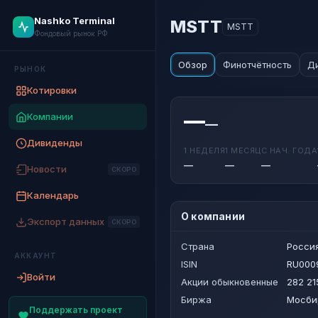
Nashko Terminal
MSTT
MSTT
Фондовый рынок РФ
Обзор
Финотчётность
Д
РЫНОК
Котировки
—
Компании
—
Дивиденды
1 НЕДЕЛЯ
1 МЕСЯЦ
С НАЧ. ГОДА
—
—
—
Новости
СКОРО
Календарь
О компании
Экспорт данных
СКОРО
Страна
Росси
АККАУНТ
ISIN
RU000
Войти
Акции обыкновенные
282 21
Биржа
Мосби
Поддержать проект