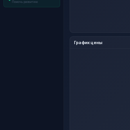
Помочь развитию
График цены