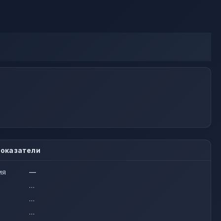
оказатели
ия
—
…
…
…