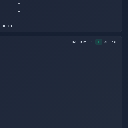
…
…
…
дность
…
1М
10М
1Ч
1Г
3Г
5Л