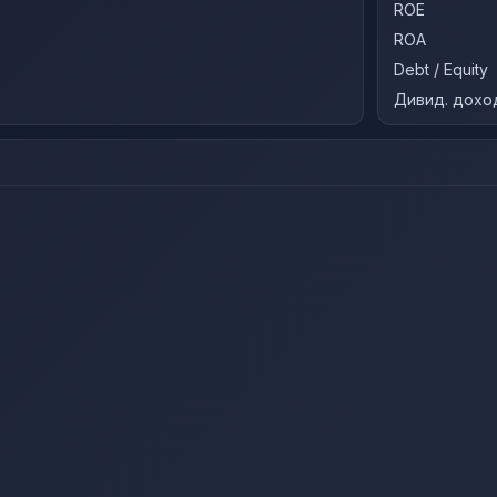
ROE
ROA
Debt / Equity
Дивид. дохо