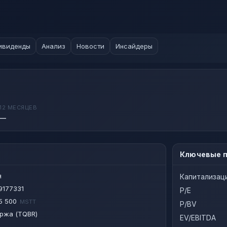
ивиденды
Анализ
Новости
Инсайдеры
12 МЕСЯЦЕВ
—
Ключевые п
я
Капитализац
9177331
P/E
5 500
MSTT
P/BV
ржа (TQBR)
EV/EBITDA