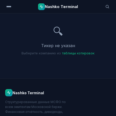
Nashko Terminal
🔍
Тикер не указан
Выберите компанию из
таблицы котировок
Nashko Terminal
Структурированные данные МСФО по
всем эмитентам Московской биржи.
Финансовая отчётность, дивиденды,