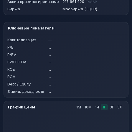
Акции привилегированные
217 961 420
TASBP
Биржа
Мосбиржа (TQBR)
Ключевые показатели
Капитализация
—
P/E
…
P/BV
…
EV/EBITDA
…
ROE
…
ROA
…
Debt / Equity
…
Дивид. доходность
…
График цены
1М
10М
1Ч
1Г
3Г
5Л