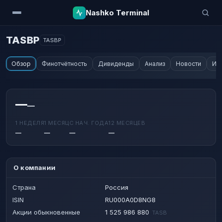
Nashko Terminal
TASBP
TASBP
Обзор
Финотчётность
Дивиденды
Анализ
Новости
Ин
—
—
1 НЕДЕЛЯ
1 МЕСЯЦ
С НАЧ. ГОДА
12 МЕСЯЦЕВ
—
—
—
—
О компании
Страна
Россия
ISIN
RU000A0D8NG8
Акции обыкновенные
1 525 986 880
TASB