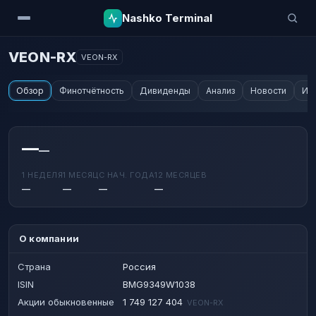
Nashko Terminal
VEON-RX
VEON-RX
Обзор
Финотчётность
Дивиденды
Анализ
Новости
Ин
—
—
1 НЕДЕЛЯ
1 МЕСЯЦ
С НАЧ. ГОДА
12 МЕСЯЦЕВ
—
—
—
—
О компании
Страна
Россия
ISIN
BMG9349W1038
Акции обыкновенные
1 749 127 404
VEON-RX