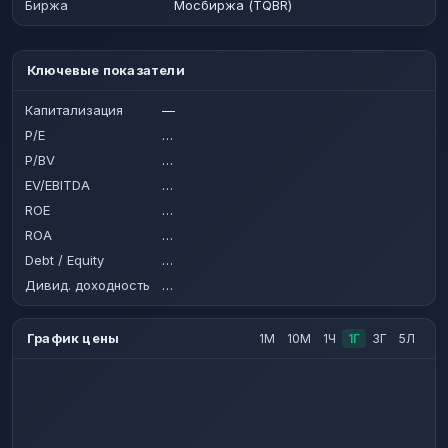
Биржа
Мосбиржа (TQBR)
Ключевые показатели
Капитализация
—
P/E
…
P/BV
…
EV/EBITDA
…
ROE
…
ROA
…
Debt / Equity
…
Дивид. доходность
…
График цены
1М
10М
1Ч
1Г
3Г
5Л