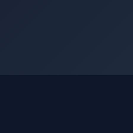
Nashko Terminal
Структурированные данные МСФО по
всем эмитентам Московской биржи.
Финансовая отчётность, дивиденды,