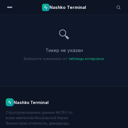
Nashko Terminal
🔍
Тикер не указан
Выберите компанию из
таблицы котировок
Nashko Terminal
Структурированные данные МСФО по
всем эмитентам Московской биржи.
Финансовая отчётность, дивиденды,