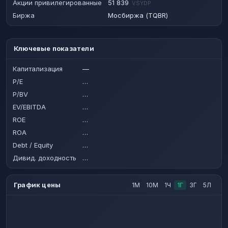
Акции привилегированные
51 839
VSYDP
Биржа
Мосбиржа (TQBR)
Ключевые показатели
Капитализация
—
P/E
…
P/BV
…
EV/EBITDA
…
ROE
…
ROA
…
Debt / Equity
…
Дивид. доходность
…
График цены
1М
10М
1Ч
1Г
3Г
5Л