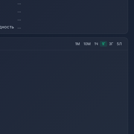
…
…
…
дность
…
1М
10М
1Ч
1Г
3Г
5Л