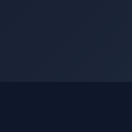
РЫНОК
Котировки
МСФО по