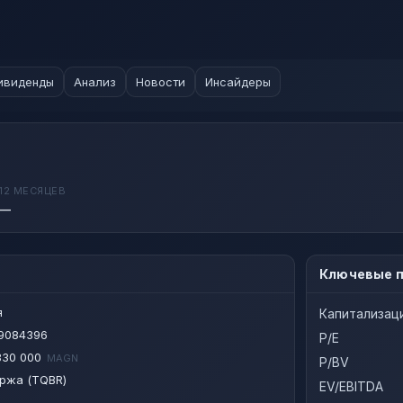
ивиденды
Анализ
Новости
Инсайдеры
12 МЕСЯЦЕВ
—
Ключевые п
я
Капитализац
9084396
P/E
 330 000
MAGN
P/BV
ржа (TQBR)
EV/EBITDA