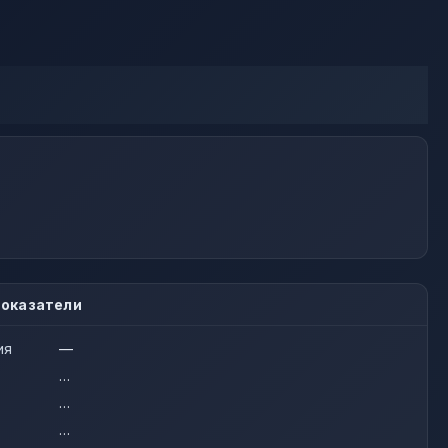
оказатели
ия
—
…
…
…