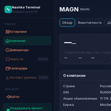
Nashko Terminal
MAGN
MAGN
Фондовый рынок РФ
Обзор
Финотчётность
Д
РЫНОК
Котировки
—
Компании
—
Дивиденды
1 НЕДЕЛЯ
1 МЕСЯЦ
С НАЧ. ГОДА
—
—
—
Новости
СКОРО
Календарь
О компании
Экспорт данных
СКОРО
Страна
Росси
АККАУНТ
ISIN
RU000
Войти
Акции обыкновенные
11 174
Биржа
Мосби
Поддержать проект