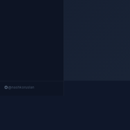
@nashkoruslan
Nashko Terminal
Структурированные данные 