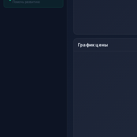
Помочь развитию
График цены