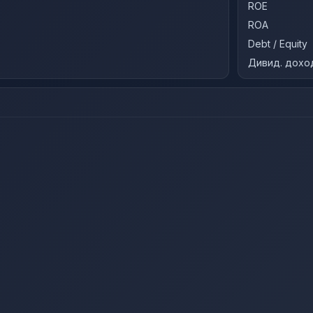
ROE
ROA
Debt / Equity
Дивид. дохо