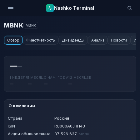
Nashko Terminal
MBNK
MBNK
Обзор
Финотчётность
Дивиденды
Анализ
Новости
Ин
—
—
1 НЕДЕЛЯ
1 МЕСЯЦ
С НАЧ. ГОДА
12 МЕСЯЦЕВ
—
—
—
—
О компании
Страна
Россия
ISIN
RU000A0JRH43
Акции обыкновенные
37 526 637
MBNK