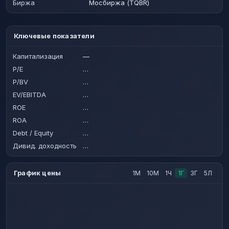
Биржа
Мосбиржа (TQBR)
Ключевые показатели
Капитализация
—
P/E
…
P/BV
…
EV/EBITDA
…
ROE
…
ROA
…
Debt / Equity
…
Дивид. доходность
…
График цены
1М
10М
1Ч
1Г
3Г
5Л