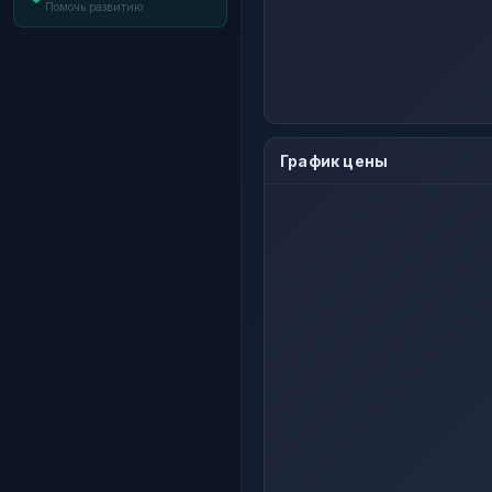
Помочь развитию
График цены