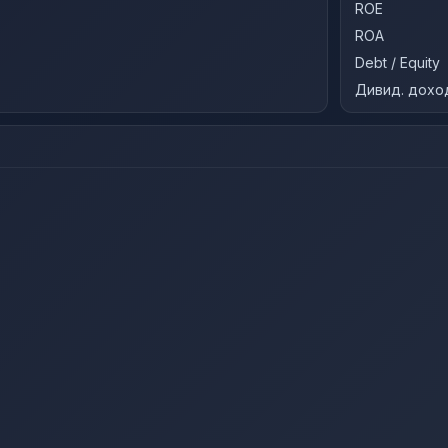
ROE
ROA
Debt / Equity
Дивид. дохо