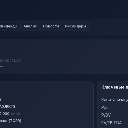
ивиденды
Анализ
Новости
Инсайдеры
12 МЕСЯЦЕВ
—
Ключевые п
я
Капитализац
A0JRKT8
P/E
0 000
PHOR
P/BV
ржа (TQBR)
EV/EBITDA