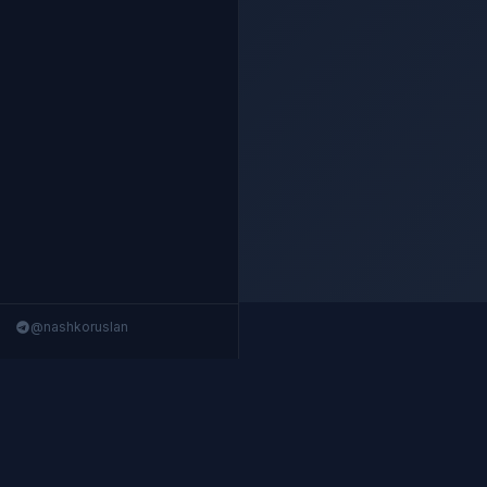
@nashkoruslan
Nashko Terminal
Структурированные данные 