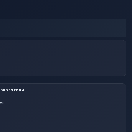
оказатели
ия
—
…
…
…