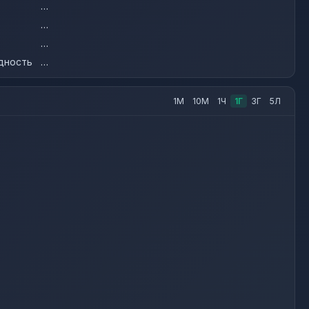
…
…
…
дность
…
1М
10М
1Ч
1Г
3Г
5Л