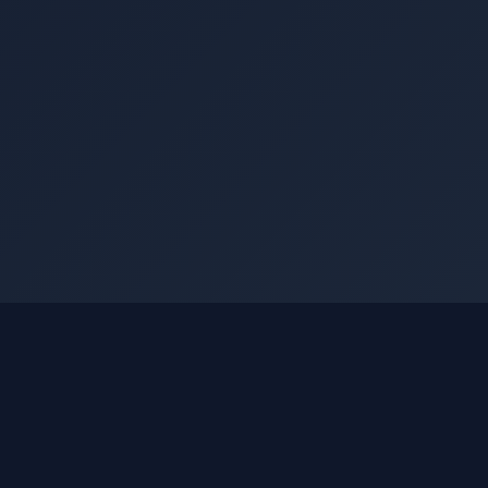
РЫНОК
Котировки
МСФО по