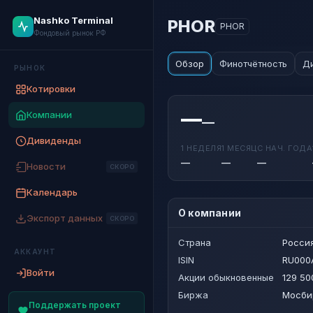
Nashko Terminal
PHOR
PHOR
Фондовый рынок РФ
Обзор
Финотчётность
Д
РЫНОК
Котировки
—
Компании
—
Дивиденды
1 НЕДЕЛЯ
1 МЕСЯЦ
С НАЧ. ГОДА
—
—
—
Новости
СКОРО
Календарь
О компании
Экспорт данных
СКОРО
Страна
Росси
АККАУНТ
ISIN
RU000
Войти
Акции обыкновенные
129 50
Биржа
Мосби
Поддержать проект