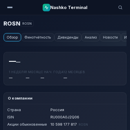
Nashko Terminal
ROSN
ROSN
Обзор
Финотчётность
Дивиденды
Анализ
Новости
Ин
—
—
1 НЕДЕЛЯ
1 МЕСЯЦ
С НАЧ. ГОДА
12 МЕСЯЦЕВ
—
—
—
—
О компании
Страна
Россия
ISIN
RU000A0J2Q06
Акции обыкновенные
10 598 177 817
ROSN