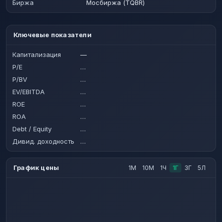
Биржа
Мосбиржа (TQBR)
Ключевые показатели
Капитализация
—
P/E
…
P/BV
…
EV/EBITDA
…
ROE
…
ROA
…
Debt / Equity
…
Дивид. доходность
…
График цены
1М
10М
1Ч
1Г
3Г
5Л