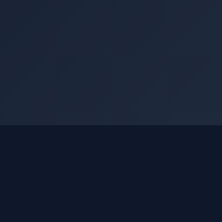
Nashko Terminal
Структурированные данные МСФО по
всем эмитентам Московской биржи.
Финансовая отчётность, дивиденды,